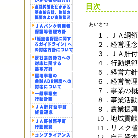
目次
あいさつ
１．ＪＡ綱
２．経営理念
３．ＪＡ肝
４．行動規範
５．経営方針
６．経営管理
７．事業の概
８．事業活
９．農業振興
10．地域貢
11．リスク管
12．自己資本