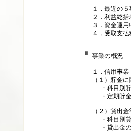
１．最近の５
２．利益総括表
３．資金運用
４．受取支払
Ⅲ
事業の概況
１．信用事業
（１）貯金に
・科目別貯金
・定期貯金残
（２）貸出金
・科目別貸出
・貸出金の金