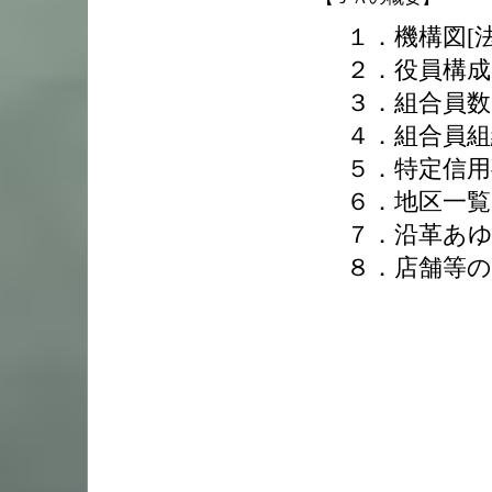
１．機構図[法
２．役員構成
３．組合員数
４．組合員組
５．特定信用
６．地区一覧
７．沿革あ
８．店舗等の