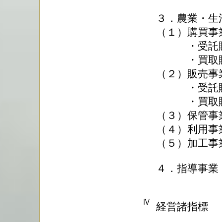
３．農業・生
（１）購買事
・受託販
・買取販
（２）販売事
・受託販
・買取販
（３）保管事
（４）利用事
（５）加工事
４．指導事業
Ⅳ
経営諸指標