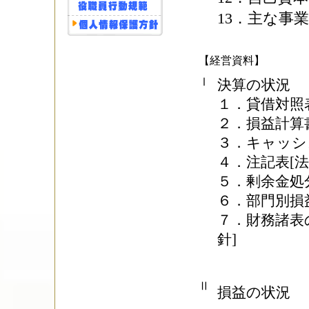
13．主な事業
【経営資料】
Ⅰ
決算の状況
１．貸借対照表
２．損益計算書
３．キャッシ
４．注記表[法
５．剰余金処分
６．部門別損
７．財務諸表
針]
Ⅱ
損益の状況