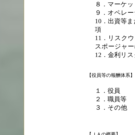
８．マーケッ
９．オペレー
10．出資等
項
11．リスク
スポージャー
12．金利リ
【役員等の報酬体系】
１．役員
２．職員等
３．その他
【ＪＡの概要】