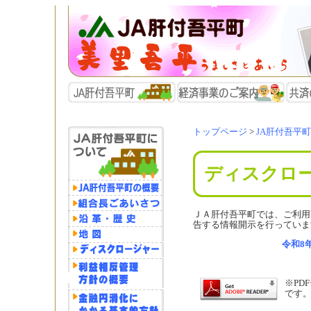
トップページ
>
JA肝付吾平
ディスクロ
ＪＡ肝付吾平町では、ご利用
告する情報開示を行っていま
令和8
※PD
です