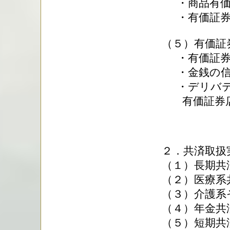
・商品有価証
・有価証券残
（５）有価証
・有価証券の
・金銭の信託
・デリバテ
有価証券店頭
２．共済取扱
（１）長期共
（２）医療系
（３）介護系
（４）年金共
（５）短期共