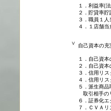
１．利益率[法
２．貯貸率貯証
３．職員１人
４．１店舗当
Ⅴ
自己資本の充
１．自己資本
２．自己資本
３．信用リス
４．信用リス
５．派生商品
取引相手の
６．証券化エ
７．ＣＶＡリ