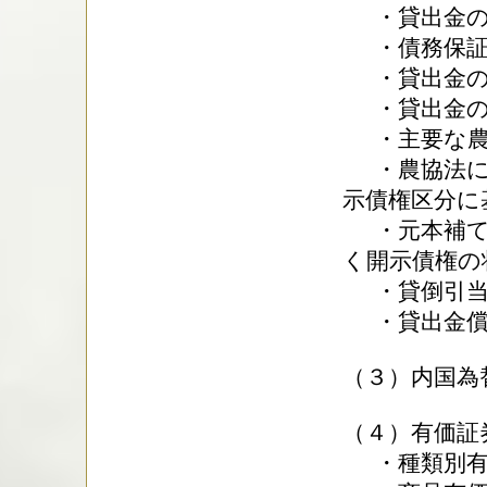
・貸出金の担
・債務保証見
・貸出金の使
・貸出金の業
・主要な農業
・農協法に
示債権区分に
・元本補て
く開示債権の状
・貸倒引当金
・貸出金償却
（３）内国為
（４）有価証
・種類別有価